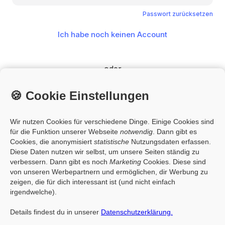
Passwort zurücksetzen
Ich habe noch keinen Account
oder
🍪 Cookie Einstellungen
Google
Wir nutzen Cookies für verschiedene Dinge. Einige Cookies sind
für die Funktion unserer Webseite
notwendig
. Dann gibt es
Sofern du noch nicht bei uns registriert bist und dich mit Google-
Cookies, die anonymisiert
statistische
Nutzungsdaten erfassen.
Single-Sign-On somit erstmals registrierst, stimmst du mit dieser
Diese Daten nutzen wir selbst, um unsere Seiten ständig zu
Registrierung über Google-Single-Sign-On auch unseren
AGBs
zu
und bestätigst, die
Datenschutzerklärung
zur Kenntnis genommen
verbessern. Dann gibt es noch
Marketing
Cookies. Diese sind
zu haben.
von unseren Werbepartnern und ermöglichen, dir Werbung zu
zeigen, die für dich interessant ist (und nicht einfach
Der Verwendung deiner Kontaktdaten für Werbung für eigene
irgendwelche).
ähnliche Waren oder Dienstleistungen kannst du jederzeit
widersprechen.
Details findest du in unserer
Datenschutzerklärung.